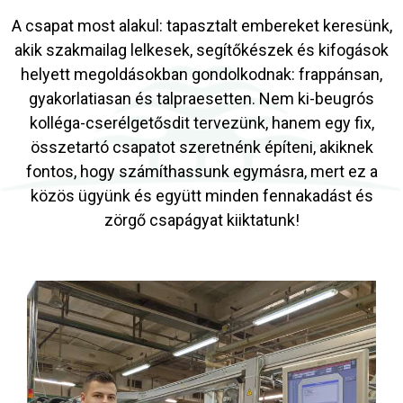
A csapat most alakul: tapasztalt embereket keresünk,
akik szakmailag lelkesek, segítőkészek és kifogások
helyett megoldásokban gondolkodnak: frappánsan,
gyakorlatiasan és talpraesetten. Nem ki-beugrós
kolléga-cserélgetősdit tervezünk, hanem egy fix,
összetartó csapatot szeretnénk építeni, akiknek
fontos, hogy számíthassunk egymásra, mert ez a
közös ügyünk és együtt minden fennakadást és
zörgő csapágyat kiiktatunk!