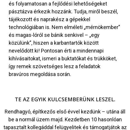
és folyamatosan a fejlődési lehetőségeket
pásztázva érkezik hozzánk. Tudja, miről beszél,
tájékozott és naprakész a gépekkel
technológiában is. Nem elméleti „mérnökember”
és magas-lóról se bánik senkivel – „egy
közülünk”, hiszen a karbantartók között
nevelődött ki! Pontosan érti a mindennapi
kihívásaitokat, ismeri a buktatókat és trükköket,
így remek szövetséges lesz a feladatok
bravúros megoldása során.
TE AZ EGYIK KULCSEMBERÜNK LESZEL.
Rendhagyó, építkezős első évvel kezdünk – utána áll
be a normál üzem majd. Kezdetben 10 hasonlóan
tapasztalt kollegáddal felügyelitek és támogatjátok az