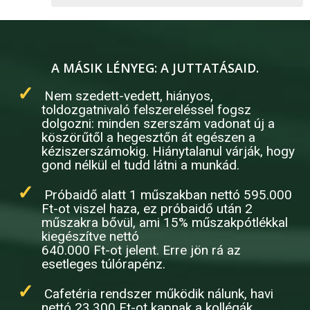
A MÁSIK LÉNYEG: A JUTTATÁSAID.
Nem szedett-vedett, hiányos,
toldozgatnivaló felszereléssel fogsz
dolgozni: minden szerszám vadonat új a
köszörűtől a hegesztőn át egészen a
kéziszerszámokig. Hiánytalanul várják, hogy
gond nélkül el tudd látni a munkád.
Próbaidő alatt 1 műszakban nettó 595.000
Ft-ot viszel haza, ez próbaidő után 2
műszakra bővül, ami 15% műszakpótlékkal
kiegészítve nettó
640.000 Ft-ot jelent. Erre jön rá az
esetleges túlórapénz.
Cafetéria rendszer működik nálunk, havi
nettó 23.300 Ft-ot kapnak a kollégák.