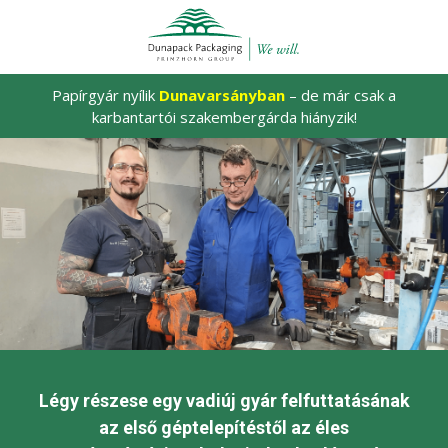
Papírgyár nyílik
Dunavarsányban
– de már csak a
karbantartói szakembergárda hiányzik!
Légy részese egy vadiúj gyár felfuttatásának
az első géptelepítéstől az éles