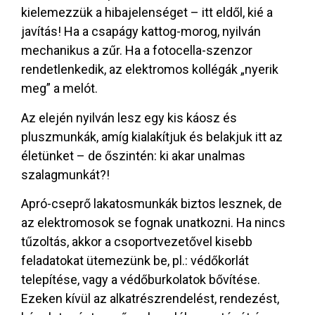
kielemezzük a hibajelenséget – itt eldől, kié a
javítás! Ha a csapágy kattog-morog, nyilván
mechanikus a zűr. Ha a fotocella-szenzor
rendetlenkedik, az elektromos kollégák „nyerik
meg” a melót.
Az elején nyilván lesz egy kis káosz és
pluszmunkák, amíg kialakítjuk és belakjuk itt az
életünket – de őszintén: ki akar unalmas
szalagmunkát?!
Apró-cseprő lakatosmunkák biztos lesznek, de
az elektromosok se fognak unatkozni. Ha nincs
tűzoltás, akkor a csoportvezetővel kisebb
feladatokat ütemezünk be, pl.: védőkorlát
telepítése, vagy a védőburkolatok bővítése.
Ezeken kívül az alkatrészrendelést, rendezést,