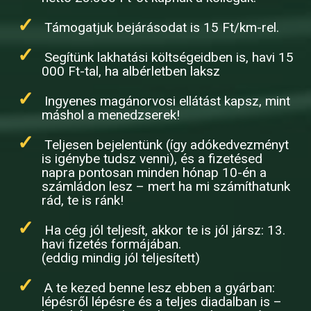
Támogatjuk bejárásodat is 15 Ft/km-rel.
Segítünk lakhatási költségeidben is, havi 15
000 Ft-tal, ha albérletben laksz
Ingyenes magánorvosi ellátást kapsz, mint
máshol a menedzserek!
Teljesen bejelentünk (így adókedvezményt
is igénybe tudsz venni), és a fizetésed
napra pontosan minden hónap 10-én a
számládon lesz – mert ha mi számíthatunk
rád, te is ránk!
Ha cég jól teljesít, akkor te is jól jársz: 13.
havi fizetés formájában.
(eddig mindig jól teljesített)
A te kezed benne lesz ebben a gyárban:
lépésről lépésre és a teljes diadalban is –