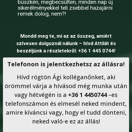
büszkén, megbecsülten, minden nap új
sikerélményekkel teli zsebbel hazajárni
remek dolog, nem?!
Mondd meg te, mi az az összeg, amiért
szívesen dolgoznál nálunk – hívd Attilát és
beszéljünk a részletekről:
+36 1 445 0744!
Telefonon is jelentkezhetsz az állásra!
Hívd rögtön Ági kolléganőnket, aki
örömmel várja a hívásod még munka után
vagy hétvégén is a
+36 1 4450744
–es
telefonszámon és elmesél neked mindent,
amire kíváncsi vagy, hogy el tudd dönteni,
neked való-e ez az állás!