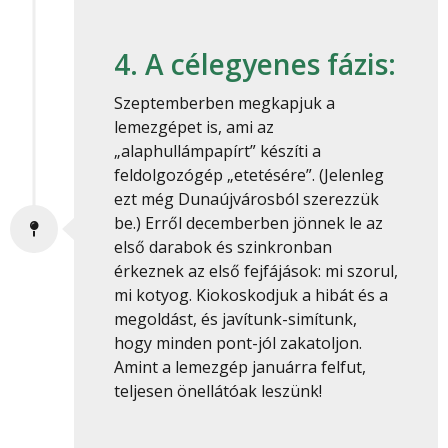
4. A célegyenes fázis:
Szeptemberben megkapjuk a
lemezgépet is, ami az
„alaphullámpapírt” készíti a
feldolgozógép „etetésére”. (Jelenleg
ezt még Dunaújvárosból szerezzük
be.) Erről decemberben jönnek le az
első darabok és szinkronban
érkeznek az első fejfájások: mi szorul,
mi kotyog. Kiokoskodjuk a hibát és a
megoldást, és javítunk-simítunk,
hogy minden pont-jól zakatoljon.
Amint a lemezgép januárra felfut,
teljesen önellátóak leszünk!