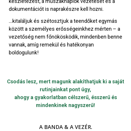
készletezést, a műszaknaplók vezetését és a
dokumentációt is naprakészre kell hozni.
…kitaláljuk és szétosztjuk a teendőket egymás
között a személyes erősségeinkhez mérten – a
vezetőség nem főnökösködik, mindenben benne
vannak, amíg remekül és hatékonyan
boldogulunk!
Csodás lesz, mert magunk alakíthatjuk ki a saját
rutinjainkat pont úgy,
ahogy a gyakorlatban célszerű, ésszerű és
mindenkinek nagyszerű!
A BANDA & A VEZÉR.