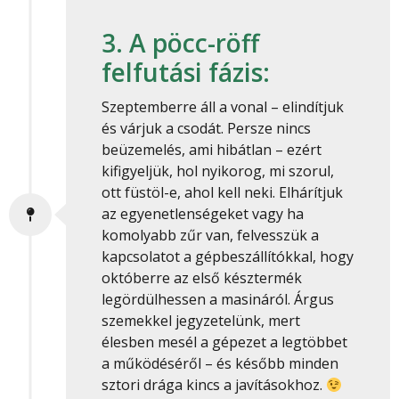
3. A pöcc-röff
felfutási fázis:
Szeptemberre áll a vonal – elindítjuk
és várjuk a csodát. Persze nincs
beüzemelés, ami hibátlan – ezért
kifigyeljük, hol nyikorog, mi szorul,
ott füstöl-e, ahol kell neki. Elhárítjuk
az egyenetlenségeket vagy ha
komolyabb zűr van, felvesszük a
kapcsolatot a gépbeszállítókkal, hogy
októberre az első késztermék
legördülhessen a masináról. Árgus
szemekkel jegyzetelünk, mert
élesben mesél a gépezet a legtöbbet
a működéséről – és később minden
sztori drága kincs a javításokhoz.