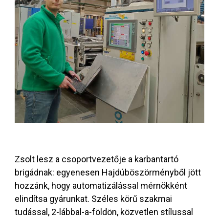
Zsolt lesz a csoportvezetője a karbantartó
brigádnak: egyenesen Hajdúböszörményből jött
hozzánk, hogy automatizálással mérnökként
elindítsa gyárunkat. Széles körű szakmai
tudással, 2-lábbal-a-földön, közvetlen stílussal