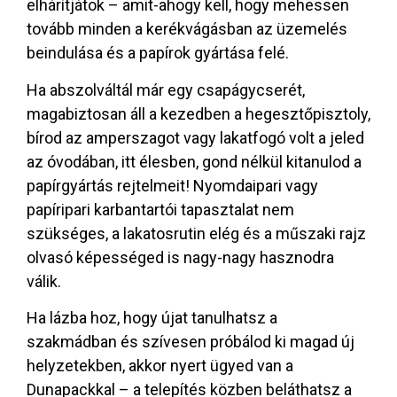
elhárítjátok – amit-ahogy kell, hogy mehessen
tovább minden a kerékvágásban az üzemelés
beindulása és a papírok gyártása felé.
Ha abszolváltál már egy csapágycserét,
magabiztosan áll a kezedben a hegesztőpisztoly,
bírod az amperszagot vagy lakatfogó volt a jeled
az óvodában, itt élesben, gond nélkül kitanulod a
papírgyártás rejtelmeit! Nyomdaipari vagy
papíripari karbantartói tapasztalat nem
szükséges, a lakatosrutin elég és a műszaki rajz
olvasó képességed is nagy-nagy hasznodra
válik.
Ha lázba hoz, hogy újat tanulhatsz a
szakmádban és szívesen próbálod ki magad új
helyzetekben, akkor nyert ügyed van a
Dunapackkal – a telepítés közben beláthatsz a